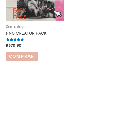
Sem categoria
PNG CREATOR PACK
Avaliação
R$
79,90
5.00
de 5
COMPRAR