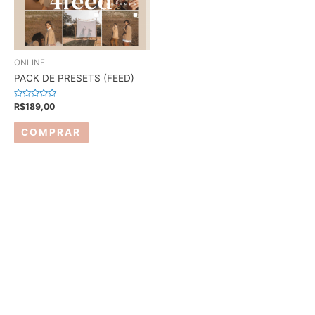
ONLINE
PACK DE PRESETS (FEED)
Avaliação
R$
189,00
0
de
5
COMPRAR